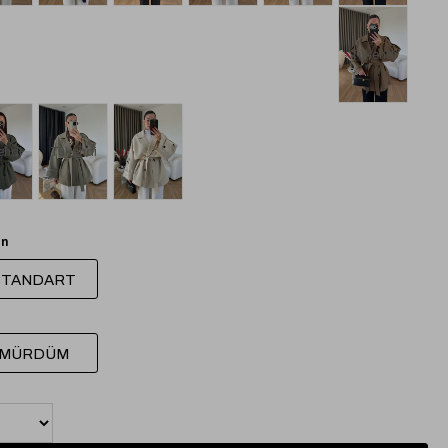
Tükendi
endi
Tükendi
n
STANDART
MÜRDÜM