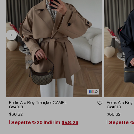
10
Fortis Ara Boy Trençkot CAMEL
Fortis Ara Bo
Gx4018
Gx4018
$60.32
$60.32
Sepette %20 İndirim
$48,26
Sepette %