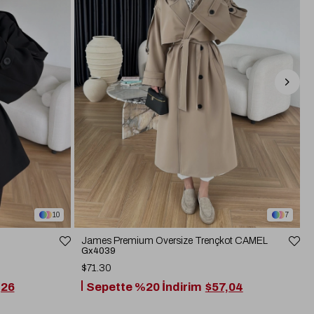
10
7
James Premium Oversize Trençkot CAMEL
Gx4039
$71.30
,26
Sepette %20 İndirim
$57,04