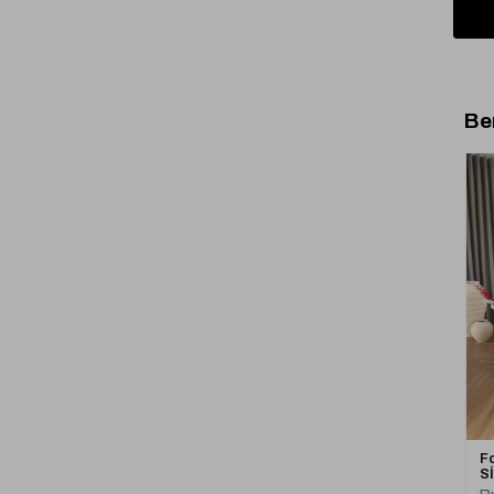
Be
F
S