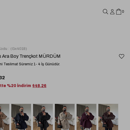
0
Kodu
(Gx4018)
is Ara Boy Trençkot MÜRDÜM
i Teslimat Süremiz 1- 4 İş Günüdür.
32
tte %20 İndirim
$48,26
Tükendi
Tükendi