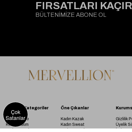
FIRSATLARI KAÇI
BÜLTENİMİZE ABONE OL
Popüler Kategoriler
Öne Çıkanlar
Kurums
Çok
Satanlar
Kadın Elbise
Kadın Kazak
Gizlilik P
Kadın Takım
Kadın Sweat
Üyelik S
Kadın Trençkot
Kadın Pantalon
İade ve 