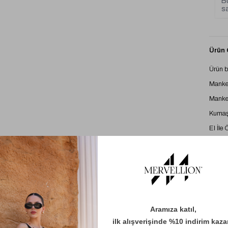
Bu
sa
Ürün Ö
Ürün 
Manke
Manke
Kumaş 
El İle
Çekimd
detaylı
Standa
Ödeme