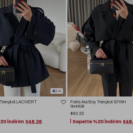
10
y Trençkot LACİVERT
Fortis Ara Boy Trençkot SİYAH
Gx4018
$60.32
20 İndirim
$48,26
Sepette %20 İndirim
$48