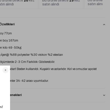
Bu ürünle birl
 ürünle birlikte
20
kez
Bu ürünle birlikte
15
kez
satın alındı
tın alındı
satın alındı
zellikleri
boy 77cm
n boy 167cm
n kilo 49-50kg
İçeriği %68 polyester %30 viskon %2 elestan
 Ölçümlerde 2-3 Cm Farklılık Gösterebilir.
e Standart Beden kullanıldı. Kuşaklı ve astarlıdır. Kol ve omuzlar apolet
dır.
rt bedenler 34-42 arası uyumludur.
 Seçenekleri