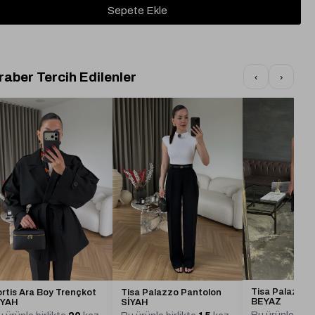
raber Tercih Edilenler
‹
›
Tisa Palazzo 
ortis Ara Boy Trençkot
Tisa Palazzo Pantolon
BEYAZ
İYAH
SİYAH