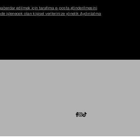
haberdar edilmek için tarafıma e-posta gönderilmesini
e işlenecek olan kişisel verilerinize yönelik Aydınlatma