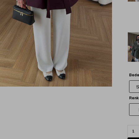
Tük
Bede
Renk