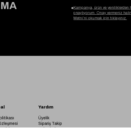
RMA
Kampanya, ürün ve yeniliklerden 
onaylıyorum. Onay vermeniz halind
Metni’ni okumak için tıklayınız.
al
Yardım
olitikası
Üyelik
özleşmesi
Sipariş Takip
Değişim
Kolay İade