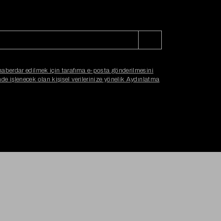
haberdar edilmek için tarafıma e-posta gönderilmesini
e işlenecek olan kişisel verilerinize yönelik Aydınlatma