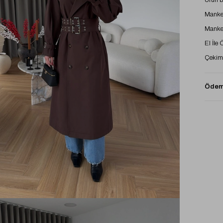
Ürün 
Manke
Manke
El İle
Çekimd
Ödeme