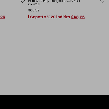
Fortis Ara Boy Trençkot LACİVERT
Gx4018
$60.32
,26
Sepette %20 İndirim
$48,26