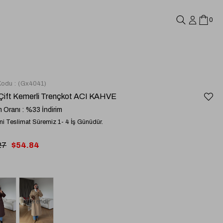
0
Kodu
(Gx4041)
 Çift Kemerli Trençkot ACI KAHVE
m Oranı
:
%
33
İndirim
i Teslimat Süremiz 1- 4 İş Günüdür.
27
$54.84
Tükendi