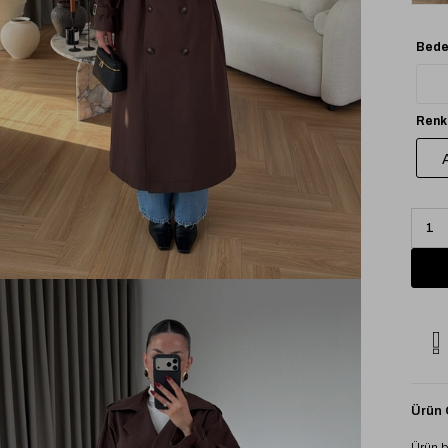
Bede
Renk
Ürün Ö