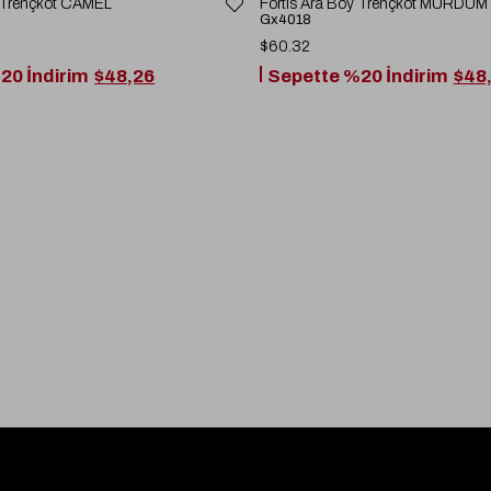
y Trençkot CAMEL
Fortis Ara Boy Trençkot MÜRDÜM
Gx4018
$60.32
20 İndirim
$48,26
Sepette %20 İndirim
$48