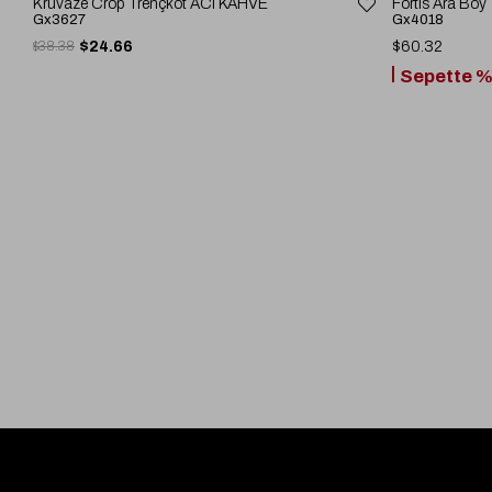
Kruvaze Crop Trençkot ACI KAHVE
Fortis Ara Bo
Gx3627
Gx4018
$38.38
$24.66
$60.32
Sepette %