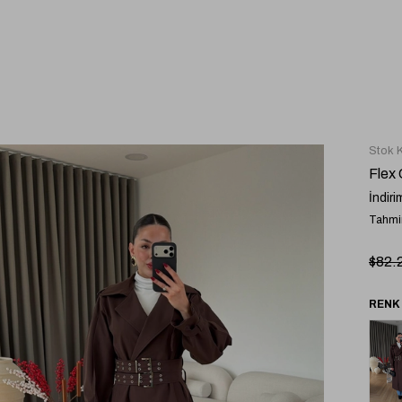
Stok 
Flex
İndiri
Tahmin
$82.