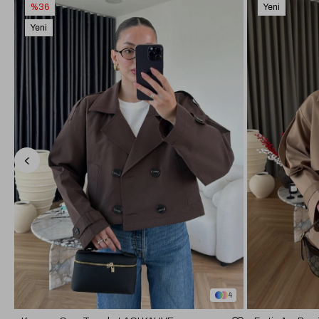
%36
Yeni
Ürün
Yeni
Ürün
4