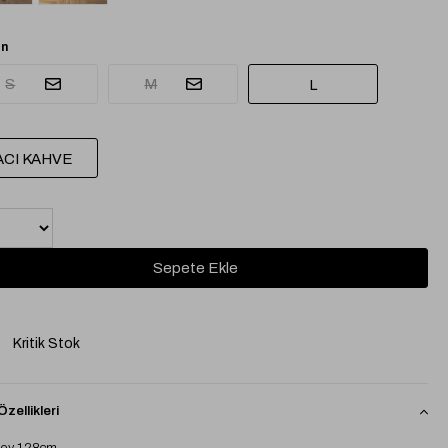
n
S
M
L
ACI KAHVE
Kritik Stok
zellikleri