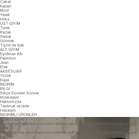
Ceket
Kaban
Mont
Yelek
Hırka
ÜST GİYİM
Tunik
Kazak
Sweat
Gömlek
Tişört Ve İçlik
ALT GİYİM
Eşofman Altı
Pantolon
Jean
Etek
AKSESUAR
Yüzük
Küpe
İNDİRİM
BİLGİ
Sıkça Sorulan Sorular
BizeUlasin
Hakkımızda
Teslimat ve İade
Hesabım
İNDİRİMLİ ÜRÜNLER
CEKET
CEKET
Sonbahar/Kış sezonuna özel haftanın yeni gelenleri şimdi seni bekliyor. Keşfe
hazır ol.
Sonbahar/Kış sezonuna özel haftanın yeni gelenleri şimdi seni bekliyor. Keşfe
hazır ol.