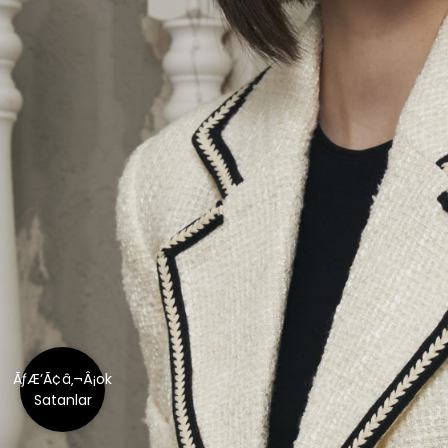
ÃƒÆ’Ã¢â‚¬Â¡ok
Satanlar