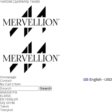
YARDIM
SİPARİŞ TAKİBİ
Homepage
English - USD
Contact
My Cart
0
Item
ANASAYFA
ELBİSE
EN YENİLER
DIŞ GİYİM
Takım
Trençkot