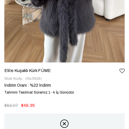
Elite Kuşaklı Kürk FÜME
Stok Kodu
(Gx3916)
İndirim Oranı
:
%
22
İndirim
Tahmini Teslimat Süremiz 1- 4 İş Günüdür.
$63.07
$49.35