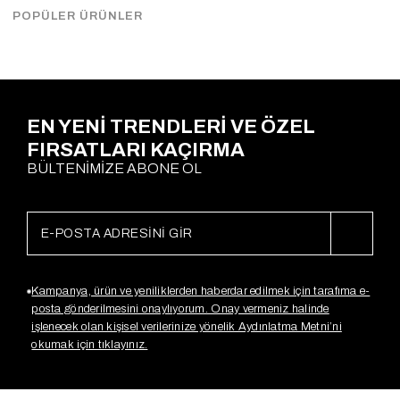
Çekimde S Beden kullanılmıştır. Kol arası 48cm.
POPÜLER ÜRÜNLER
Ödeme Seçenekleri
EN YENİ TRENDLERİ VE ÖZEL
FIRSATLARI KAÇIRMA
BÜLTENİMİZE ABONE OL
Kampanya, ürün ve yeniliklerden haberdar edilmek için tarafıma e-
posta gönderilmesini onaylıyorum. Onay vermeniz halinde
işlenecek olan kişisel verilerinize yönelik Aydınlatma Metni’ni
okumak için tıklayınız.