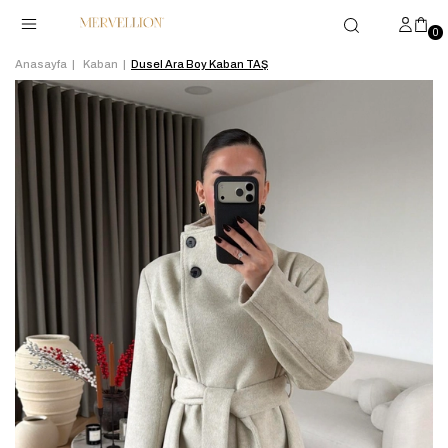
0
Anasayfa
Kaban
Dusel Ara Boy Kaban TAŞ