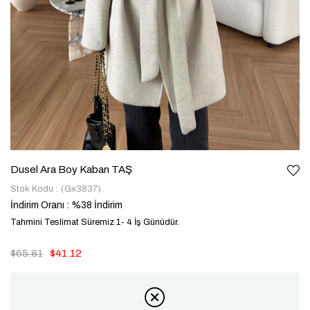
Dusel Ara Boy Kaban TAŞ
Stok Kodu
(Gx3837)
İndirim Oranı
:
%
38
İndirim
Tahmini Teslimat Süremiz 1- 4 İş Günüdür.
$65.81
$41.12