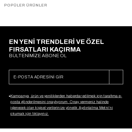
Çekimde S Beden kullanılmıştır. İki kol arası 50cmdir
POPÜLER ÜRÜNLER
Ödeme Seçenekleri
EN YENİ TRENDLERİ VE ÖZEL
FIRSATLARI KAÇIRMA
BÜLTENİMİZE ABONE OL
Kampanya, ürün ve yeniliklerden haberdar edilmek için tarafıma e-
posta gönderilmesini onaylıyorum. Onay vermeniz halinde
işlenecek olan kişisel verilerinize yönelik Aydınlatma Metni’ni
okumak için tıklayınız.