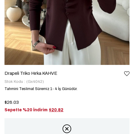
Drapeli Triko Hırka KAHVE
Stok Kodu
(Gx4042)
Tahmini Teslimat Süremiz 1- 4 İş Günüdür.
$26.03
Sepette %20 İndirim
$20,82