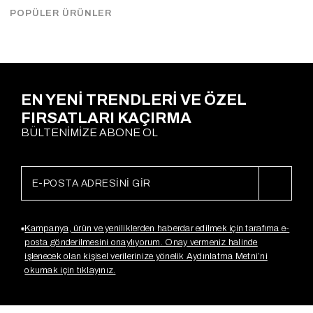
Çekimde Std Beden kullanılmıştır.
POPÜLER ÜRÜNLER
Ödeme Seçenekleri
EN YENİ TRENDLERİ VE ÖZEL
FIRSATLARI KAÇIRMA
BÜLTENİMİZE ABONE OL
Kampanya, ürün ve yeniliklerden haberdar edilmek için tarafıma e-
posta gönderilmesini onaylıyorum. Onay vermeniz halinde
işlenecek olan kişisel verilerinize yönelik Aydınlatma Metni’ni
okumak için tıklayınız.