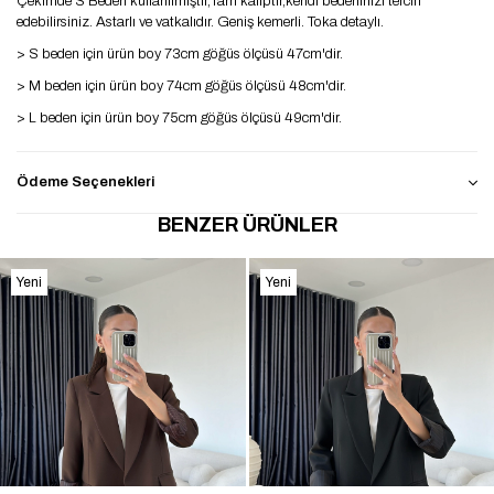
Çekimde S Beden kullanılmıştır,Tam kalıptır,kendi bedeninizi tercih
edebilirsiniz. Astarlı ve vatkalıdır. Geniş kemerli. Toka detaylı.
> S beden için ürün boy 73cm göğüs ölçüsü 47cm'dir.
> M beden için ürün boy 74cm göğüs ölçüsü 48cm'dir.
> L beden için ürün boy 75cm göğüs ölçüsü 49cm'dir.
Ödeme Seçenekleri
BENZER ÜRÜNLER
Yeni
Yeni
Ürün
Ürün