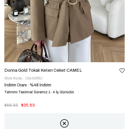
Donna Gold Tokalı Keten Ceket CAMEL
Stok Kodu
(Gx4265)
İndirim Oranı
:
%
48
İndirim
Tahmini Teslimat Süremiz 1- 4 İş Günüdür.
$68.55
$35.63