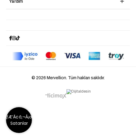
Yardım
© 2026 Mervellion. Tüm hakları saklıdır.
ÃƒÆ’Ã¢â‚¬Â¡ok
Satanlar