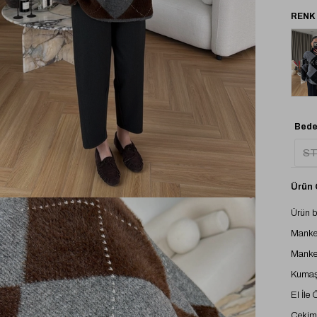
Tük
Bede
S
Ürün Ö
Ürün 
Manke
Manke
Kumaş 
El İle
Çekimd