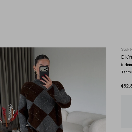
Stok 
Dik 
İndiri
Tahmin
$32.