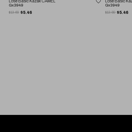
Lose Basic Kazak CAMEL
Lose Basic Ka
Gx3949
Gx3949
$13.69
$5.46
$13.69
$5.46