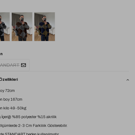
endi
Tükendi
Tükendi
n
TANDART
zellikleri
boy 72cm
n boy 167cm
n kilo 49-50kg
İçeriği %85 polyester %15 akrilik
 Ölçümlerde 2-3 Cm Farklılık Gösterebilir.
e STANDART beden kullanılmıştır.