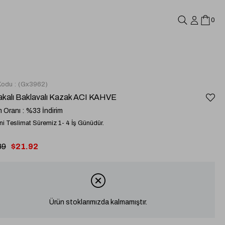
0
Kodu
(Gx3962)
Yakalı Baklavalı Kazak ACI KAHVE
m Oranı
:
%
33
İndirim
i Teslimat Süremiz 1- 4 İş Günüdür.
89
$21.92
Ürün stoklarımızda kalmamıştır.