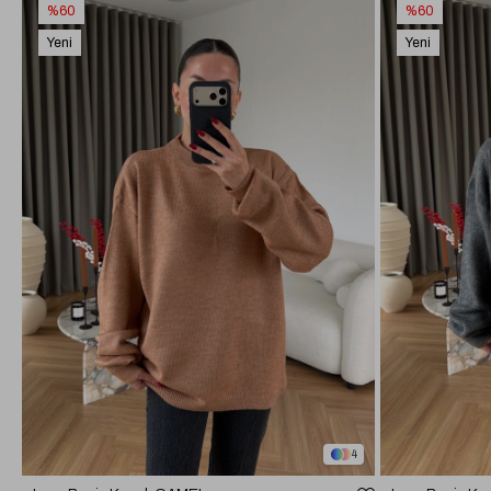
%60
%60
Yeni
Yeni
Ürün
Ürün
4