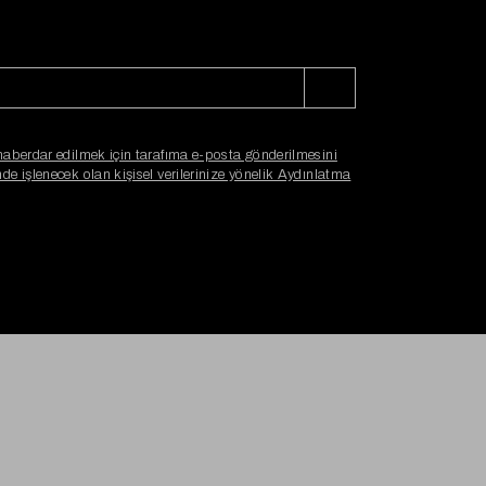
haberdar edilmek için tarafıma e-posta gönderilmesini
e işlenecek olan kişisel verilerinize yönelik Aydınlatma