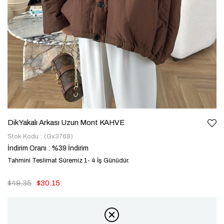
Dik Yakalı Arkası Uzun Mont KAHVE
Stok Kodu
(Gx3768)
İndirim Oranı
:
%
39
İndirim
Tahmini Teslimat Süremiz 1- 4 İş Günüdür.
$49.35
$30.15