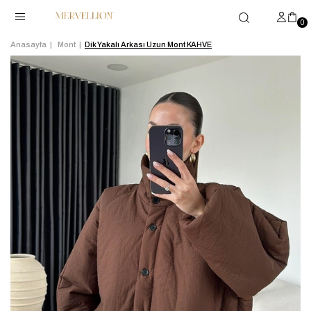
0
Anasayfa
Mont
Dik Yakalı Arkası Uzun Mont KAHVE