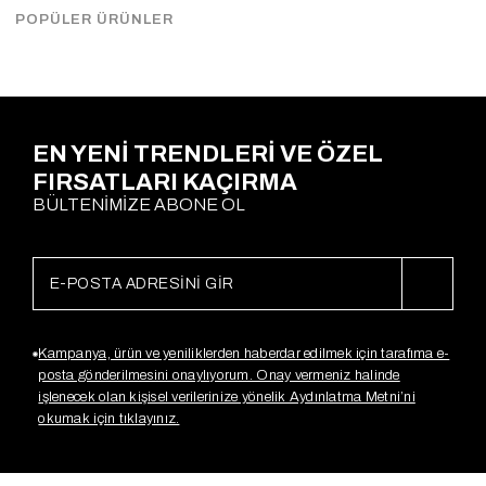
Çekimde S Beden kullanılmıştır.
POPÜLER ÜRÜNLER
Ödeme Seçenekleri
EN YENİ TRENDLERİ VE ÖZEL
FIRSATLARI KAÇIRMA
BÜLTENİMİZE ABONE OL
Kampanya, ürün ve yeniliklerden haberdar edilmek için tarafıma e-
posta gönderilmesini onaylıyorum. Onay vermeniz halinde
işlenecek olan kişisel verilerinize yönelik Aydınlatma Metni’ni
okumak için tıklayınız.