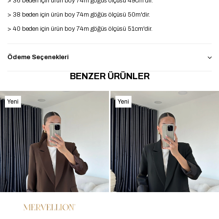
> 36 beden için ürün boy 74m ğöğüs ölçüsü 49cm'dir.
> 38 beden için ürün boy 74m göğüs ölçüsü 50m'dir.
> 40 beden için ürün boy 74m göğüs ölçüsü 51cm'dir.
Ödeme Seçenekleri
BENZER ÜRÜNLER
Yeni
Yeni
Ürün
Ürün
%36
%36