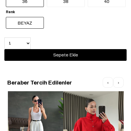
36
38
40
Renk
BEYAZ
Beraber Tercih Edilenler
‹
›