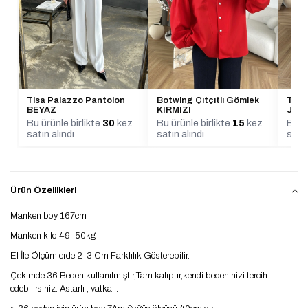
Tisa Palazzo Pantolon
Botwing Çıtçıtlı Gömlek
Taşl
BEYAZ
KIRMIZI
Jean
Bu ürünle birlikte
30
kez
Bu ürünle birlikte
15
kez
Bu ür
satın alındı
satın alındı
satın
Ürün Özellikleri
Manken boy 167cm
Manken kilo 49-50kg
El İle Ölçümlerde 2-3 Cm Farklılık Gösterebilir.
Çekimde 36 Beden kullanılmıştır,Tam kalıptır,kendi bedeninizi tercih
edebilirsiniz. Astarlı , vatkalı.