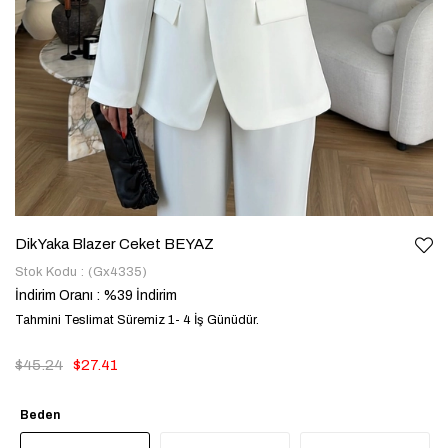
Dik Yaka Blazer Ceket BEYAZ
Stok Kodu
(Gx4335)
İndirim Oranı
:
%
39
İndirim
Tahmini Teslimat Süremiz 1- 4 İş Günüdür.
$45.24
$27.41
Beden