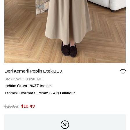
Deri Kemerli Poplin Etek BEJ
Stok Kodu
(Gx4049)
İndirim Oranı
:
%
37
İndirim
Tahmini Teslimat Süremiz 1- 4 İş Günüdür.
$26.03
$16.43