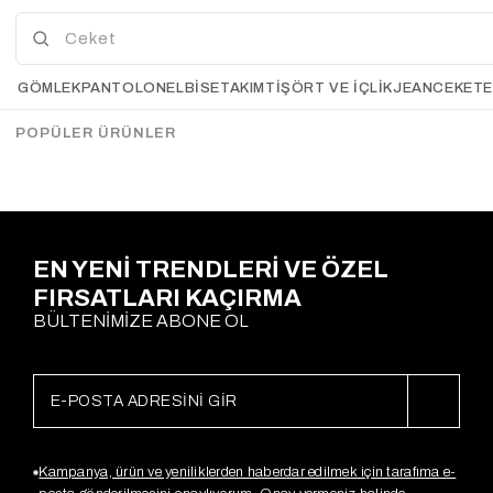
%50
2
3
Flora Puantiyeli Şifon Etek
Parçalı Premium Etek ACI
GÖMLEK
PANTOLON
ELBİSE
TAKIM
TIŞÖRT VE İÇLIK
JEAN
CEKET
ACI KAHVE
KAHVE
Gx4242
Gx4300
$32.89
$16.43
$35.63
POPÜLER ÜRÜNLER
Sepette %20
İndirim
$28,50
EN YENİ TRENDLERİ VE ÖZEL
FIRSATLARI KAÇIRMA
BÜLTENİMİZE ABONE OL
Kampanya, ürün ve yeniliklerden haberdar edilmek için tarafıma e-