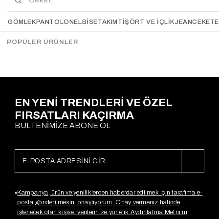
Standart bedenler 34-44 arası uyumludur.
GÖMLEK
PANTOLON
ELBİSE
TAKIM
TIŞÖRT VE İÇLIK
JEAN
CEKET
> Std beden için elbise ürün boy 140cm göğüs ölçüsü 55cm. Gömlek boy
75cm göğüs ölçüsü 65cm
POPÜLER ÜRÜNLER
Ödeme Seçenekleri
EN YENİ TRENDLERİ VE ÖZEL
FIRSATLARI KAÇIRMA
BÜLTENİMİZE ABONE OL
Kampanya, ürün ve yeniliklerden haberdar edilmek için tarafıma e-
posta gönderilmesini onaylıyorum. Onay vermeniz halinde
işlenecek olan kişisel verilerinize yönelik Aydınlatma Metni’ni