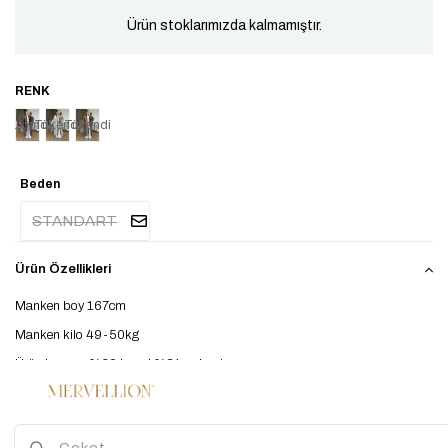
Ürün stoklarımızda kalmamıştır.
Tükendi
Tükendi
Tükendi
Beden
STANDART
Ürün Özellikleri
Manken boy 167cm
Manken kilo 49-50kg
Ürün kumaşı %69 lyocel %31 polyester
El İle Ölçümlerde 2-3 Cm Farklılık Gösterebilir.
Çekimde Standart Beden kullanılmıştır. Kuşaklı . İçlik ile kullanılabilir.
Günlük kullanıma uygun.