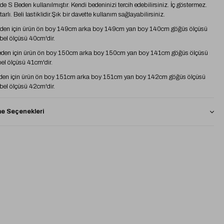
e S Beden kullanılmıştır. Kendi bedeninizi tercih edebilirsiniz. İç göstermez.
tarlı. Beli lastiklidir.Şık bir davette kullanım sağlayabilirsiniz.
den için ürün ön boy 149cm arka boy 149cm yan boy 140cm göğüs ölçüsü
el ölçüsü 40cm'dir.
den için ürün ön boy 150cm arka boy 150cm yan boy 141cm göğüs ölçüsü
l ölçüsü 41cm'dir.
den için ürün ön boy 151cm arka boy 151cm yan boy 142cm göğüs ölçüsü
el ölçüsü 42cm'dir.
eden için ürün ön boy 152cm arka boy 152cm yan boy 143cm göğüs ölçüsü
el ölçüsü 43cm'dir.
 Seçenekleri