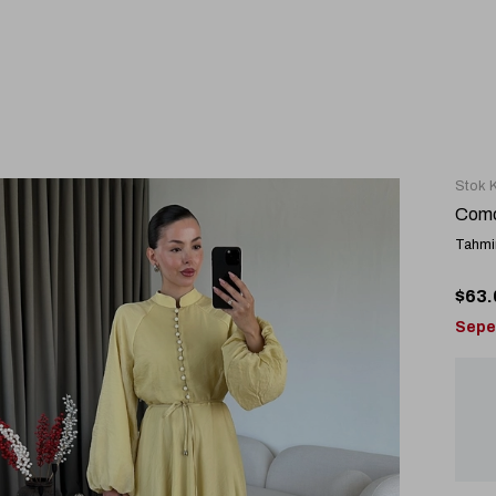
Stok 
Como
Tahmin
$63.
Sepe