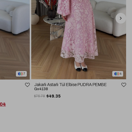
4
7
Jakarlı Astarlı Tül Elbise PUDRA PEMBE
Gx4138
$76.78
$49.35
,04