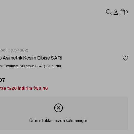
0
Kodu
(Gx4382)
 Asimetrik Kesim Elbise SARI
i Teslimat Süremiz 1- 4 İş Günüdür.
07
tte %20 İndirim
$50,46
Ürün stoklarımızda kalmamıştır.