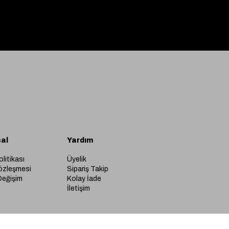
al
Yardım
olitikası
Üyelik
özleşmesi
Sipariş Takip
Değişim
Kolay İade
İletişim