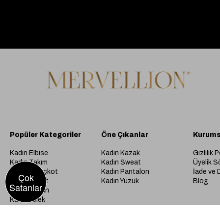
Popüler Kategoriler
Öne Çıkanlar
Kurums
Kadın Elbise
Kadın Kazak
Gizlilik P
Kadın Takım
Kadın Sweat
Üyelik S
Kadın Trençkot
Kadın Pantalon
İade ve 
Çok
Kadın Ceket
Kadın Yüzük
Blog
Satanlar
Kadın Kaban
Kadın Yelek
Kadın Hırka
Kadın Kaban