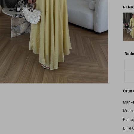
Tük
Bede
Ürün Ö
Manke
Manke
Kumaş 
El İle