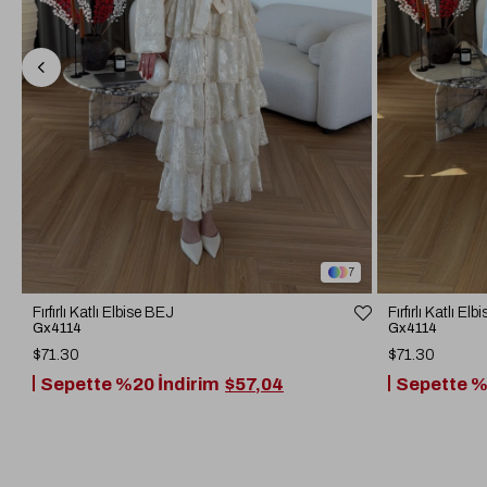
7
Fırfırlı Katlı Elbise BEJ
Fırfırlı Katlı 
Gx4114
Gx4114
$71.30
$71.30
Sepette %20 İndirim
$57,04
Sepette %