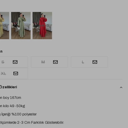
Tükendi
endi
n
S
M
L
XL
zellikleri
n boy 167cm
n kilo 49-50kg
İçeriği %100 polyester
 Ölçümlerde 2-3 Cm Farklılık Gösterebilir.