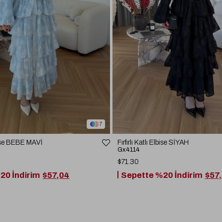
7
Elbise BEBE MAVİ
Fırfırlı Katlı Elbise SİYAH
Gx4114
$71.30
20 İndirim
$57,04
Sepette %20 İndirim
$57