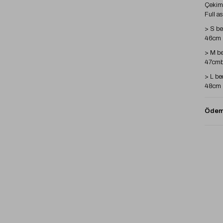
Çekimd
Full as
> S be
46cm b
> M be
47cmbe
> L be
48cm b
> XL b
49cm b
Ödeme