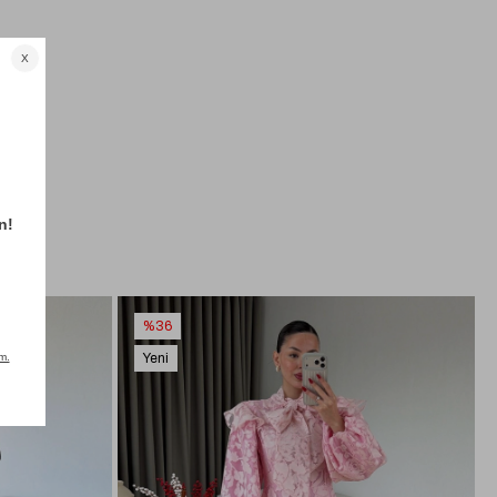
%36
Yeni
Ürün