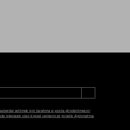
haberdar edilmek için tarafıma e-posta gönderilmesini
e işlenecek olan kişisel verilerinize yönelik Aydınlatma