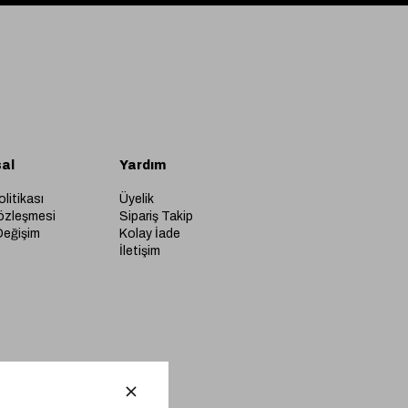
al
Yardım
olitikası
Üyelik
özleşmesi
Sipariş Takip
Değişim
Kolay İade
İletişim