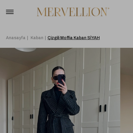
Anasayfa
Kaban
Çizgili Moffia Kaban SİYAH