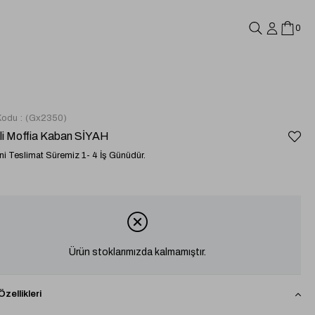
0
Kodu
(Gx2350)
li Moffia Kaban SİYAH
i Teslimat Süremiz 1- 4 İş Günüdür.
Ürün stoklarımızda kalmamıştır.
zellikleri