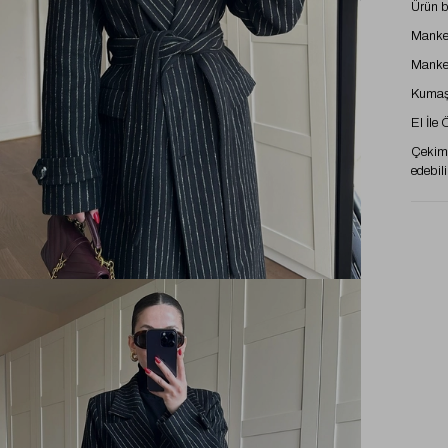
Ürün 
Manke
Manke
Kumaş
El İle
Çekimd
edebili