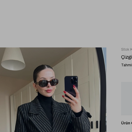
Stok 
Çizgi
Tahmin
Ürün Ö