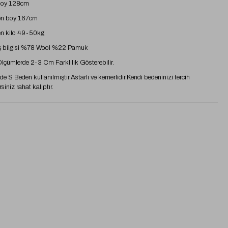
boy 128cm
n boy 167cm
n kilo 49-50kg
 bilgisi %78 Wool %22 Pamuk
 Ölçümlerde 2-3 Cm Farklılık Gösterebilir.
e S Beden kullanılmıştır.Astarlı ve kemerlidir.Kendi bedeninizi tercih
rsiniz rahat kalıptır.