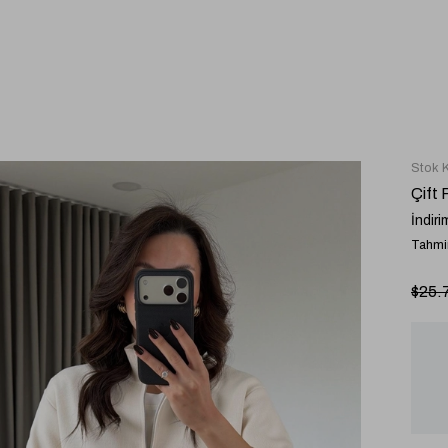
Stok 
Çift
İndiri
Tahmin
$25.