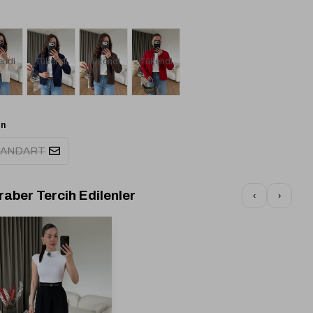
endi
Tükendi
Tükendi
Tükendi
n
TANDART
raber Tercih Edilenler
‹
›