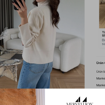
T
S
Bu
sa
Ürün Ö
Ürün 
Manke
Manke
Kumaş 
El İle