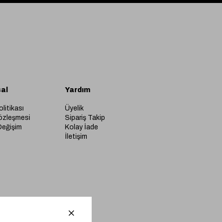
al
Yardım
olitikası
Üyelik
özleşmesi
Sipariş Takip
Değişim
Kolay İade
İletişim