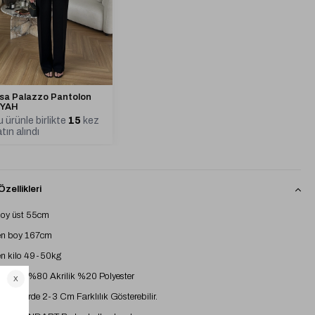
isa Palazzo Pantolon
İYAH
 ürünle birlikte
15
kez
tın alındı
zellikleri
boy üst 55cm
n boy 167cm
n kilo 49-50kg
İçeriği %80 Akrilik %20 Polyester
 Ölçümlerde 2-3 Cm Farklılık Gösterebilir.