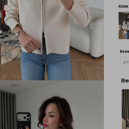
Tük
Bede
S
Be