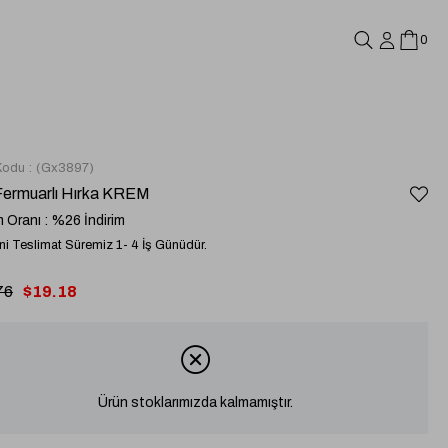
0
Kodu
(Gx3897)
 Fermuarlı Hırka KREM
m Oranı
:
%
26
İndirim
i Teslimat Süremiz 1- 4 İş Günüdür.
76
$19.18
Ürün stoklarımızda kalmamıştır.