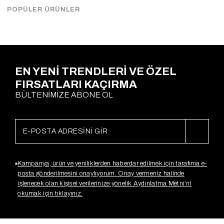
Çekimde Standart Beden kullanılmıştır.
POPÜLER ÜRÜNLER
Ödeme Seçenekleri
EN YENİ TRENDLERİ VE ÖZEL
FIRSATLARI KAÇIRMA
BÜLTENİMİZE ABONE OL
Kampanya, ürün ve yeniliklerden haberdar edilmek için tarafıma e-
posta gönderilmesini onaylıyorum. Onay vermeniz halinde
işlenecek olan kişisel verilerinize yönelik Aydınlatma Metni’ni
okumak için tıklayınız.