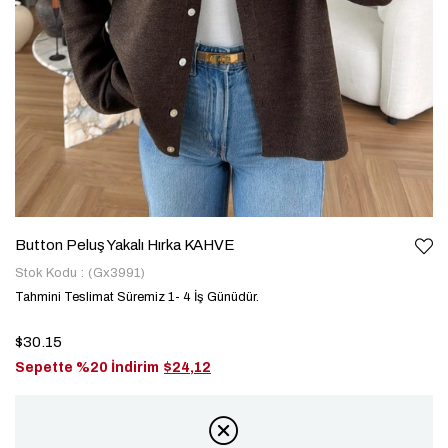
Button Peluş Yakalı Hırka KAHVE
Stok Kodu
(Gx3991)
Tahmini Teslimat Süremiz 1- 4 İş Günüdür.
$30.15
Sepette %20 İndirim
$24,12