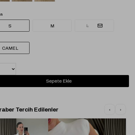
n
L
S
M
CAMEL
raber Tercih Edilenler
‹
›