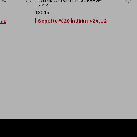
Tisa Palazzo Pantolon ACI KAHVE
SİYAH
Gx3321
$30.15
Sepette %20 İndirim
$24,12
,70