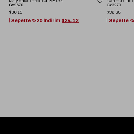
Mary Kalem Pantolon BEYAZ
Lara Premium
Gx2670
Gx3279
$30.15
$38.38
Sepette %20 İndirim
$24,12
Sepette %