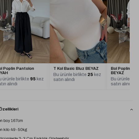
l Poplin Pantolon
T Kol Basic Bluz BEYAZ
Bol Poplin Pa
İYAH
BEYAZ
Bu ürünle birlikte
25
kez
 ürünle birlikte
95
kez
Bu ürünle birl
satın alındı
tın alındı
satın alındı
zellikleri
n boy 167cm
n kilo 49-50kg
 Ölçümlerde 2-3 Cm Farklılık Gösterebilir.