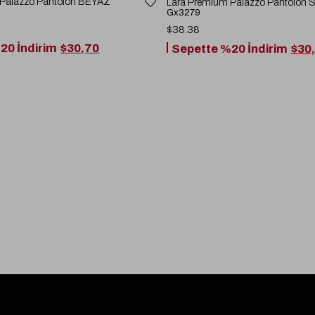
 Palazzo Pantolon BEYAZ
Lara Premium Palazzo Pantolon 
Gx3279
$38.38
20 İndirim
$30,70
Sepette %20 İndirim
$30