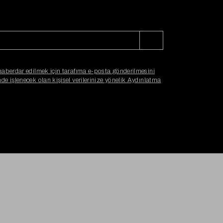
haberdar edilmek için tarafıma e-posta gönderilmesini
e işlenecek olan kişisel verilerinize yönelik Aydınlatma