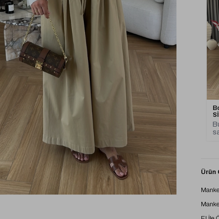
Bo
S
Bu
sa
Ürün Ö
Manke
Manke
El İle