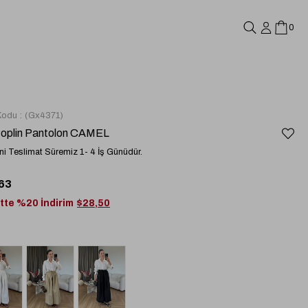
0
Kodu
(Gx4371)
Poplin Pantolon CAMEL
i Teslimat Süremiz 1- 4 İş Günüdür.
63
tte %20 İndirim
$28,50