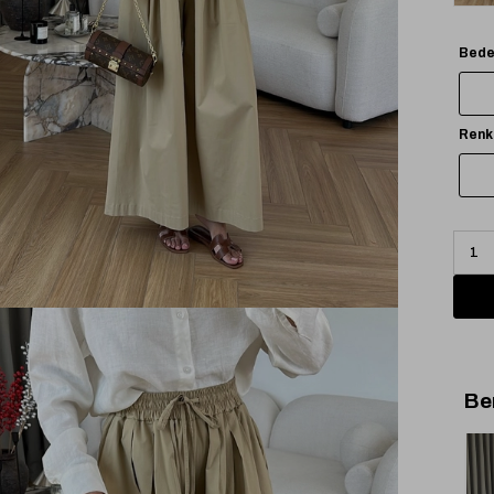
Bede
Renk
Be