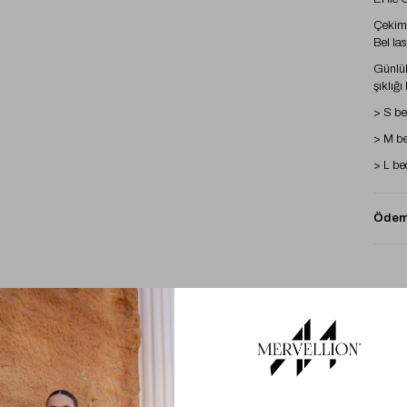
Çekimd
Bel las
Günlük
şıklığı 
> S be
> M be
> L be
Ödeme