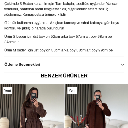
Çekimde S Beden kullanılmıştır. Tam kalıptır, tesettüre uygundur. Yandan
fermuarlı, pantolon natur rengi astarlıdır, diğer renkler astarsızdır. İç
göstermez. Kumaş detayı ürüne dikilidir.
Günlük kullanıma uygundur. Akışkan kumaşı ve rahat kalıbıyla gün boyu
konforu ve şıklığı bir arada bulundurur.
Ürün S beden için üst boy ön 52cm arka boy 57cm alt boy 98cm bel
34cm'dir.
Ürün M beden için üst boy ön 53cm arka boy 58cm alt boy 99cm bel
35cm'dir.
Ürün L beden için üst boy ön 54cm arka boy 59cm alt boy 100cm bel
Ödeme Seçenekleri
36cm'dir.
BENZER ÜRÜNLER
Yeni
Yeni
Ürün
Ürün