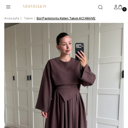
0
Anasayfa
Takım
Bol Pantolonlu Keten Takım ACI KAHVE