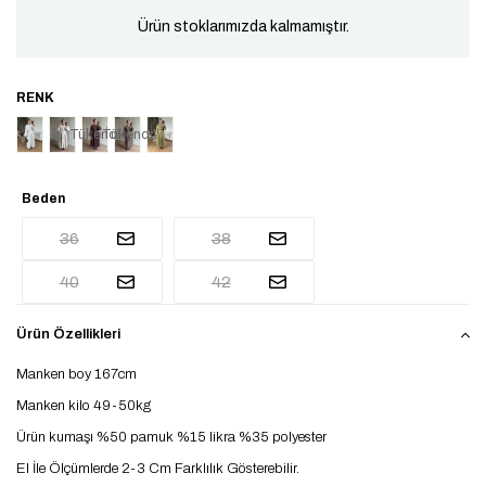
Ürün stoklarımızda kalmamıştır.
Tükendi
Tükendi
Beden
36
38
40
42
Ürün Özellikleri
Manken boy 167cm
Manken kilo 49-50kg
Ürün kumaşı %50 pamuk %15 likra %35 polyester
El İle Ölçümlerde 2-3 Cm Farklılık Gösterebilir.