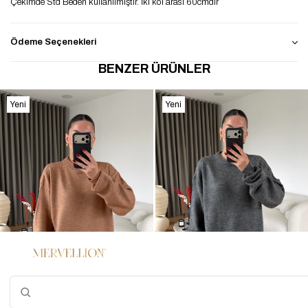
Çekimde Std Beden kullanılmıştır. İki kol arası 60cmdir
Ödeme Seçenekleri
BENZER ÜRÜNLER
Yeni
Yeni
Ürün
Ürün
%60
%60
4
4