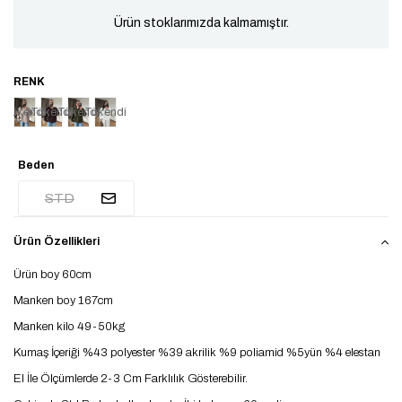
Ürün stoklarımızda kalmamıştır.
Tükendi
Tükendi
Tükendi
Tükendi
Beden
STD
Ürün Özellikleri
Ürün boy 60cm
Manken boy 167cm
Manken kilo 49-50kg
Kumaş İçeriği %43 polyester %39 akrilik %9 poliamid %5yün %4 elestan
El İle Ölçümlerde 2-3 Cm Farklılık Gösterebilir.