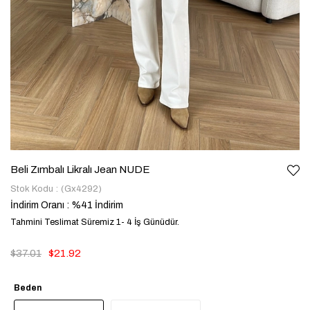
Beli Zımbalı Likralı Jean NUDE
Stok Kodu
(Gx4292)
İndirim Oranı
:
%
41
İndirim
Tahmini Teslimat Süremiz 1- 4 İş Günüdür.
$37.01
$21.92
Beden