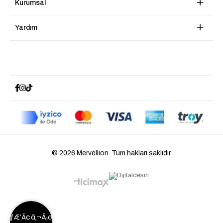
Kurumsal
Yardım
© 2026 Mervellion. Tüm hakları saklıdır.
ÃƒÆ’Ã¢â‚¬Â¡ok