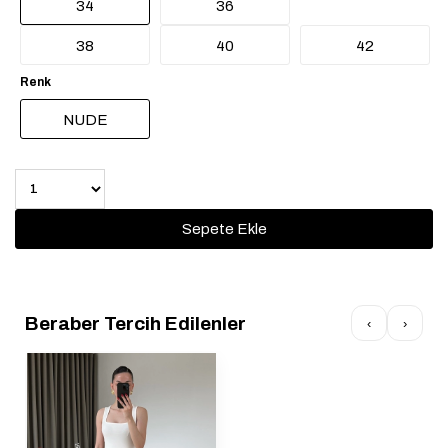
34
36
38
40
42
Renk
NUDE
Beraber Tercih Edilenler
‹
›