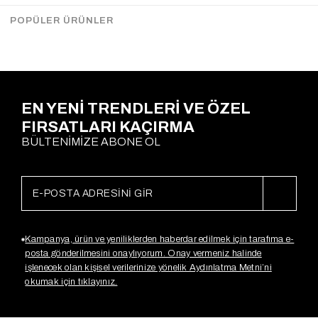
Çekimde StdBeden kullanılmıştır.
POPÜLER ÜRÜNLER
Ödeme Seçenekleri
EN YENİ TRENDLERİ VE ÖZEL
FIRSATLARI KAÇIRMA
BÜLTENİMİZE ABONE OL
Kampanya, ürün ve yeniliklerden haberdar edilmek için tarafıma e-
posta gönderilmesini onaylıyorum. Onay vermeniz halinde
işlenecek olan kişisel verilerinize yönelik Aydınlatma Metni’ni
okumak için tıklayınız.