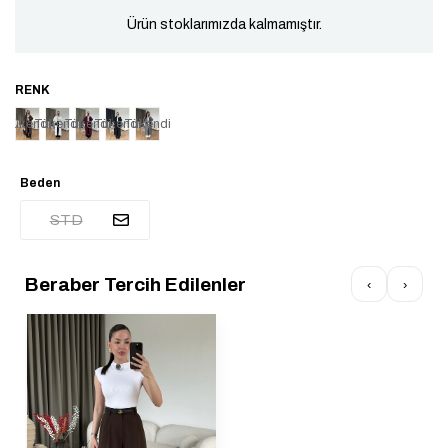
Ürün stoklarımızda kalmamıştır.
Tükendi
Tükendi
Tükendi
Tükendi
Tükendi
Beden
STD
Beraber Tercih Edilenler
‹
›