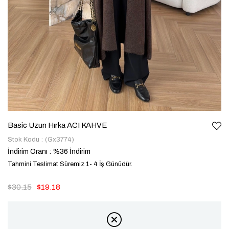
Basic Uzun Hırka ACI KAHVE
Stok Kodu
(Gx3774)
İndirim Oranı
:
%
36
İndirim
Tahmini Teslimat Süremiz 1- 4 İş Günüdür.
$30.15
$19.18