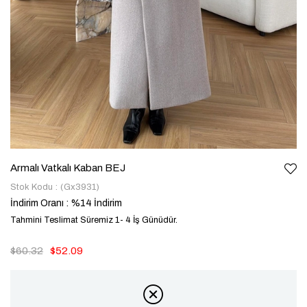
Armalı Vatkalı Kaban BEJ
Stok Kodu
(Gx3931)
İndirim Oranı
:
%
14
İndirim
Tahmini Teslimat Süremiz 1- 4 İş Günüdür.
$60.32
$52.09