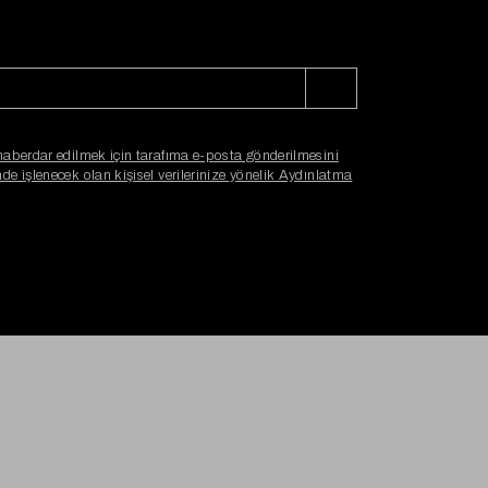
haberdar edilmek için tarafıma e-posta gönderilmesini
e işlenecek olan kişisel verilerinize yönelik Aydınlatma