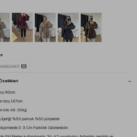
endi
Tükendi
Tükendi
Tükendi
Tükendi
n
TANDART
zellikleri
boy 80cm
n boy 167cm
n kilo 49-50kg
 İçeriği %50 pamuk %50 polyester
 Ölçümlerde 2-3 Cm Farklılık Gösterebilir.
e Std Beden kullanılmıştır. 34-42 uyumludur. Astarlıdır, ceplidir ve