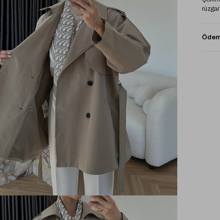
rüzgarl
Ödeme