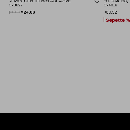
Kruvaze Crop Trençkot ACI KAHVE
Fortis Ara Bo
Gx3627
Gx4018
$38.38
$24.66
$60.32
Sepette %