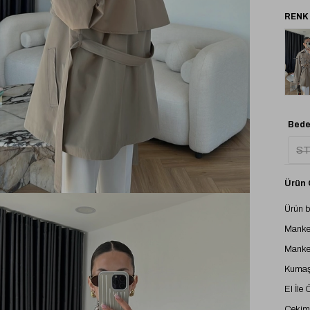
Tük
Bede
S
Ürün Ö
Ürün 
Manke
Manke
Kumaş
El İle
Çekimd