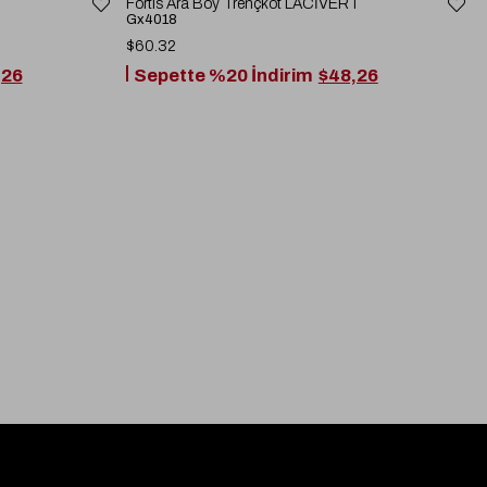
Fortis Ara Boy Trençkot LACİVERT
Gx4018
$60.32
,26
Sepette %20 İndirim
$48,26