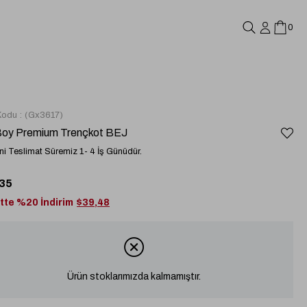
0
Kodu
(Gx3617)
Boy Premium Trençkot BEJ
i Teslimat Süremiz 1- 4 İş Günüdür.
35
tte %20 İndirim
$39,48
Ürün stoklarımızda kalmamıştır.