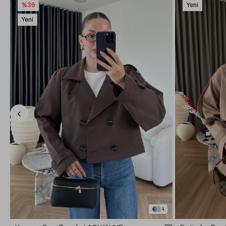
%36
Yeni
Ürün
Yeni
Ürün
4