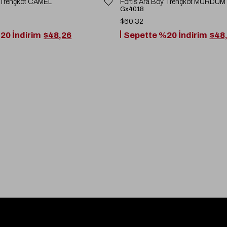
y Trençkot CAMEL
Fortis Ara Boy Trençkot MÜRDÜM
Gx4018
$60.32
20 İndirim
$48,26
Sepette %20 İndirim
$48