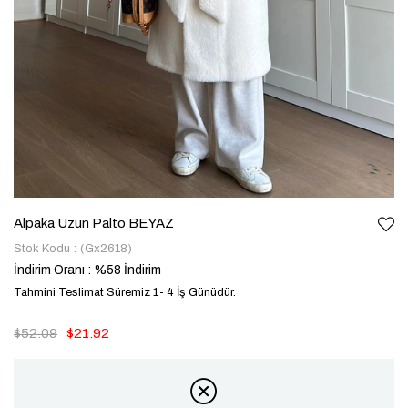
Alpaka Uzun Palto BEYAZ
Stok Kodu
(Gx2618)
İndirim Oranı
:
%
58
İndirim
Tahmini Teslimat Süremiz 1- 4 İş Günüdür.
$52.09
$21.92