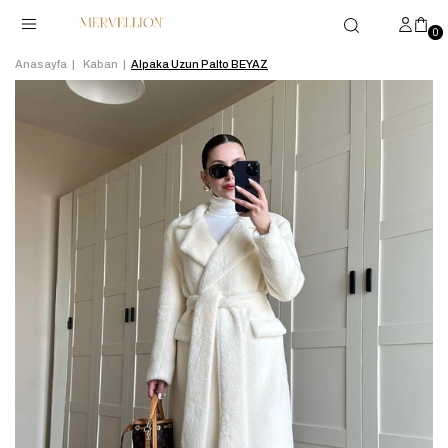
0
Anasayfa
Kaban
Alpaka Uzun Palto BEYAZ