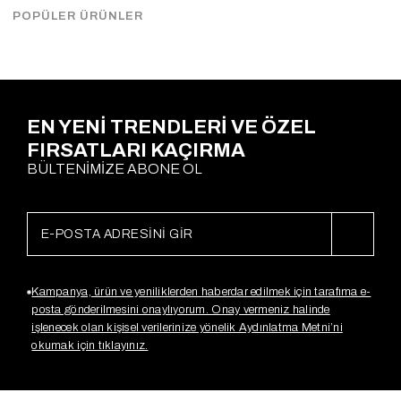
Çekimde S Beden kullanılmıştır,Tam kalıptır,astarlı ve Kemerlidir.
POPÜLER ÜRÜNLER
Ödeme Seçenekleri
EN YENİ TRENDLERİ VE ÖZEL
FIRSATLARI KAÇIRMA
BÜLTENİMİZE ABONE OL
Kampanya, ürün ve yeniliklerden haberdar edilmek için tarafıma e-
posta gönderilmesini onaylıyorum. Onay vermeniz halinde
işlenecek olan kişisel verilerinize yönelik Aydınlatma Metni’ni
okumak için tıklayınız.