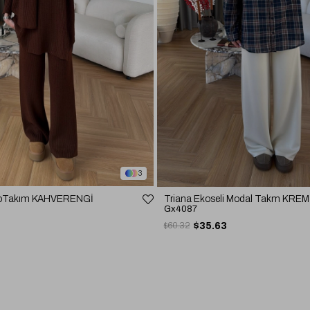
3
rikoTakım KAHVERENGİ
Triana Ekoseli Modal Takm KREM
Gx4087
$60.32
$35.63