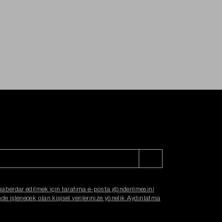
haberdar edilmek için tarafıma e-posta gönderilmesini
e işlenecek olan kişisel verilerinize yönelik Aydınlatma