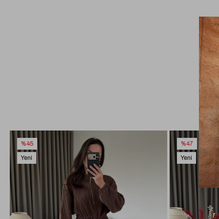
%45
%47
Yeni
Yeni
Ürün
Ürün