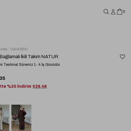
0
Kodu
(Gx4364)
Bağlamalı İkili Takım NATUR
i Teslimat Süremiz 1- 4 İş Günüdür.
35
tte %20 İndirim
$39,48