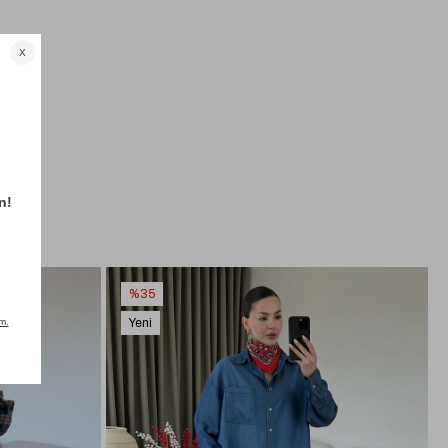
%35
Yeni
Ürün