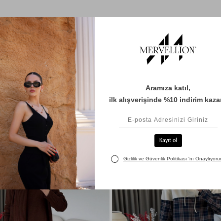
BENZER ÜRÜNLER
%41
Yeni
Ürün