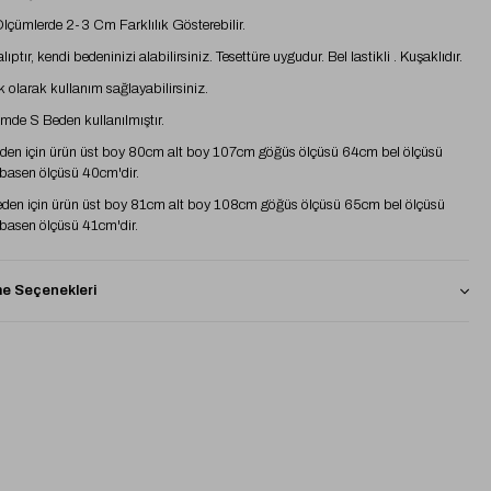
 Ölçümlerde 2-3 Cm Farklılık Gösterebilir.
ıptır, kendi bedeninizi alabilirsiniz. Tesettüre uygudur. Bel lastikli . Kuşaklıdır.
 olarak kullanım sağlayabilirsiniz.
mde S Beden kullanılmıştır.
den için ürün üst boy 80cm alt boy 107cm göğüs ölçüsü 64cm bel ölçüsü
asen ölçüsü 40cm'dir.
den için ürün üst boy 81cm alt boy 108cm göğüs ölçüsü 65cm bel ölçüsü
asen ölçüsü 41cm'dir.
den için ürün üst boy 82cm alt boy 109cm göğüs ölçüsü 66cm bel ölçüsü
asen ölçüsü 42cm'dir.
 Seçenekleri