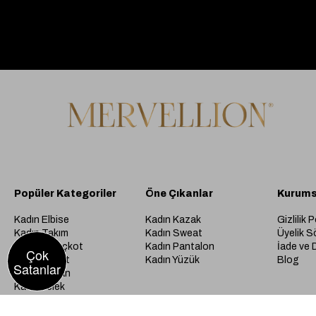
Popüler Kategoriler
Öne Çıkanlar
Kurums
Kadın Elbise
Kadın Kazak
Gizlilik P
Kadın Takım
Kadın Sweat
Üyelik S
Kadın Trençkot
Kadın Pantalon
İade ve 
Çok
Kadın Ceket
Kadın Yüzük
Blog
Satanlar
Kadın Kaban
Kadın Yelek
Kadın Hırka
Kadın Kaban