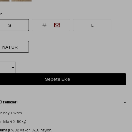
n
M
S
L
NATUR
zellikleri
n boy 167cm
n kilo 49-50kg
kumaşı %82 viskon %18 naylon.