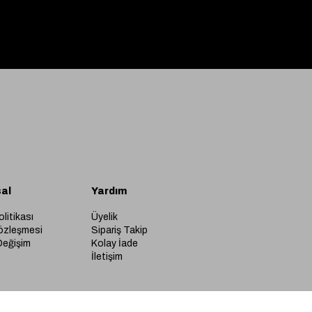
al
Yardım
olitikası
Üyelik
özleşmesi
Sipariş Takip
Değişim
Kolay İade
İletişim