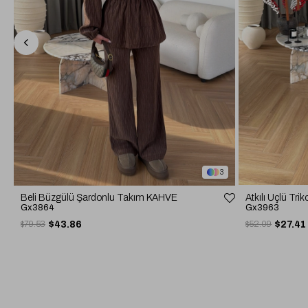
3
Atkılı Üçlü T
Beli Büzgülü Şardonlu Takım KAHVE
Gx3963
Gx3864
$52.09
$27.41
$79.53
$43.86