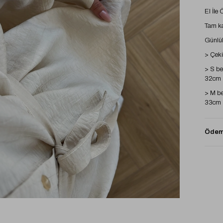
El İle
Tam kal
Günlük
> Çeki
> S be
32cm b
> M be
33cm b
> L be
34cm b
Ödeme