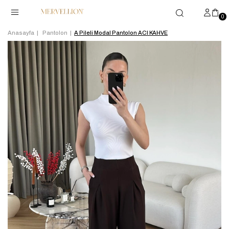
0
Anasayfa
Pantolon
A Pileli Modal Pantolon ACI KAHVE