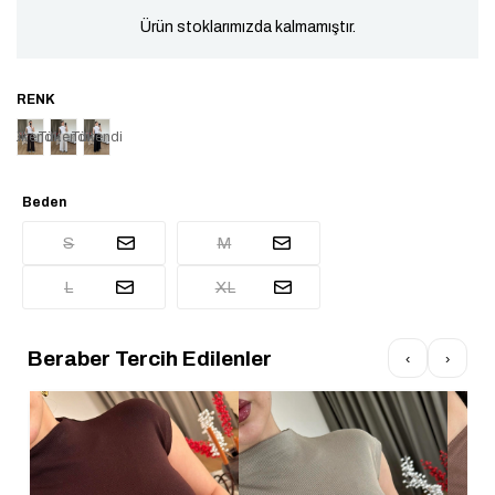
Ürün stoklarımızda kalmamıştır.
Tükendi
Tükendi
Tükendi
Beden
S
M
L
XL
Beraber Tercih Edilenler
‹
›