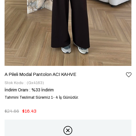
A Pileli Modal Pantolon ACI KAHVE
Stok Kodu
(Gx4163)
İndirim Oranı
:
%
33
İndirim
Tahmini Teslimat Süremiz 1- 4 İş Günüdür.
$24.66
$16.43