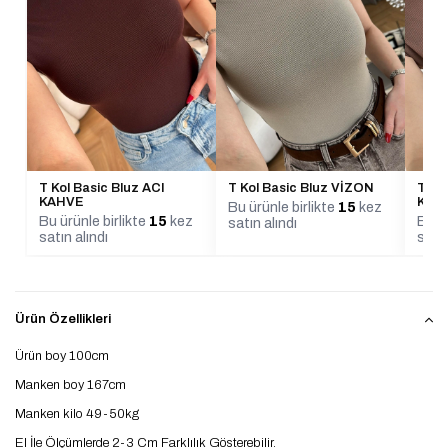
T Kol Basic Bluz ACI
T Kol Basic Bluz VİZON
T Ko
KAHVE
KAH
Bu ürünle birlikte
15
kez
Bu ürünle birlikte
15
kez
Bu ür
satın alındı
satın alındı
satın
Ürün Özellikleri
Ürün boy 100cm
Manken boy 167cm
Manken kilo 49-50kg
El İle Ölçümlerde 2-3 Cm Farklılık Gösterebilir.