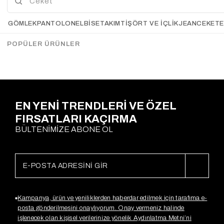
Mary Kalem Pantolon BEYAZ
Lara Premium Palazzo
GÖMLEK
PANTOLON
ELBİSE
TAKIM
TIŞÖRT VE İÇLIK
JEAN
CEKET
Pantolon BEYAZ
Gx2670
Gx3279
$30.15
$38.38
POPÜLER ÜRÜNLER
Sepette %20
Sepette %20
İndirim
$24,12
İndirim
$30,70
EN YENİ TRENDLERİ VE ÖZEL
FIRSATLARI KAÇIRMA
BÜLTENİMİZE ABONE OL
Kampanya, ürün ve yeniliklerden haberdar edilmek için tarafıma e-
posta gönderilmesini onaylıyorum. Onay vermeniz halinde
işlenecek olan kişisel verilerinize yönelik Aydınlatma Metni’ni